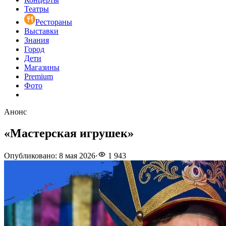
Театры
Рестораны
Выставки
Знания
Город
Дети
Магазины
Premium
Фото
Анонс
«Мастерская игрушек»
Опубликовано
:
8 мая 2026
·
1 943