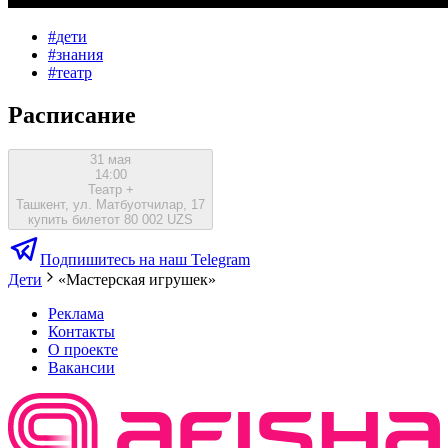
#
дети
#
знания
#
театр
Расписание
31 мая
14:00
Театр +
Ташкент, ул. Матбуотчилар, 17
купить билет
от 80 002 UZS
Подпишитесь на наш Telegram
Дети
«Мастерская игрушек»
Реклама
Контакты
О проекте
Вакансии