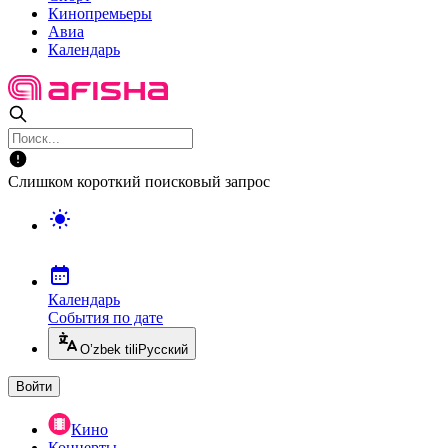
Кинопремьеры
Авиа
Календарь
Слишком короткий поисковый запрос
Календарь
События по дате
O’zbek tili
Русский
Войти
Кино
Концерты