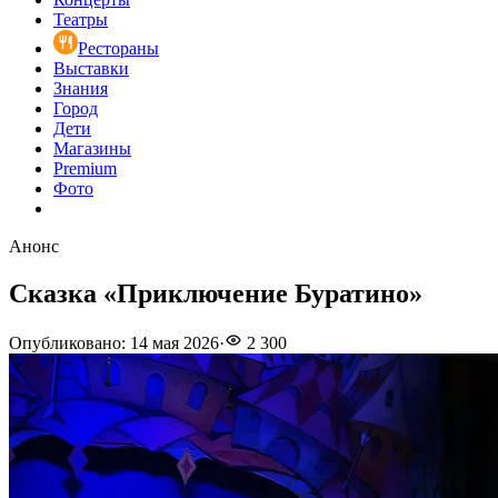
Театры
Рестораны
Выставки
Знания
Город
Дети
Магазины
Premium
Фото
Анонс
Сказка «Приключение Буратино»
Опубликовано
:
14 мая 2026
·
2 300