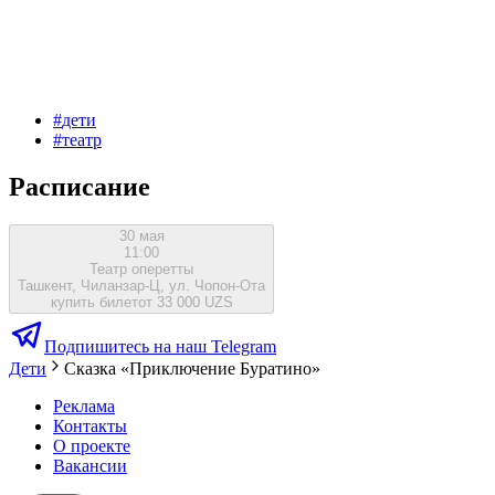
#
дети
#
театр
Расписание
30 мая
11:00
Театр оперетты
Ташкент, Чиланзар-Ц, ул. Чопон-Ота
купить билет
от 33 000 UZS
Подпишитесь на наш Telegram
Дети
Сказка «Приключение Буратино»
Реклама
Контакты
О проекте
Вакансии