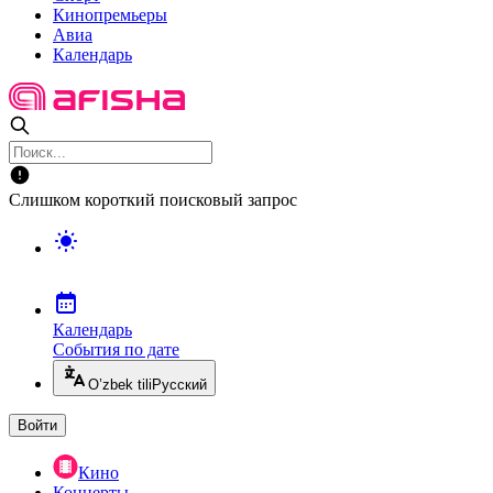
Кинопремьеры
Авиа
Календарь
Слишком короткий поисковый запрос
Календарь
События по дате
O’zbek tili
Русский
Войти
Кино
Концерты