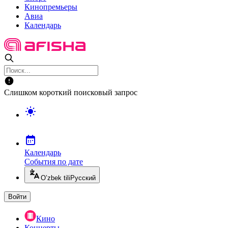
Кинопремьеры
Авиа
Календарь
Слишком короткий поисковый запрос
Календарь
События по дате
O’zbek tili
Русский
Войти
Кино
Концерты