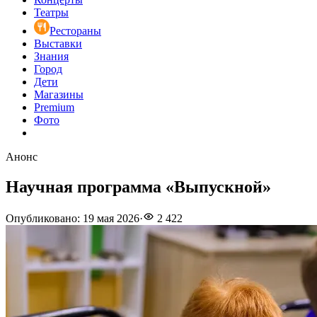
Театры
Рестораны
Выставки
Знания
Город
Дети
Магазины
Premium
Фото
Анонс
Научная программа «Выпускной»
Опубликовано
:
19 мая 2026
·
2 422