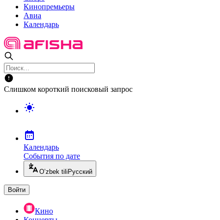
Кинопремьеры
Авиа
Календарь
Слишком короткий поисковый запрос
Календарь
События по дате
O’zbek tili
Русский
Войти
Кино
Концерты