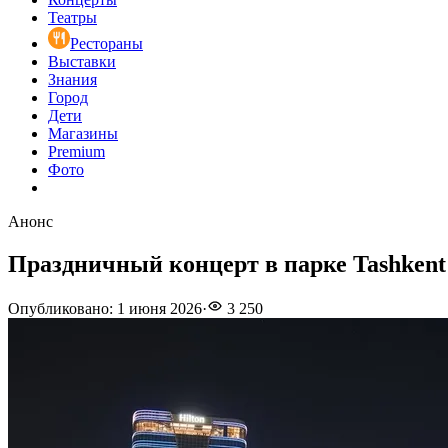
Театры
Рестораны
Выставки
Знания
Город
Дети
Магазины
Premium
Фото
Анонс
Праздничный концерт в парке Tashkent
Опубликовано
:
1 июня 2026
·
3 250