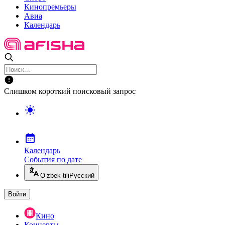
Кинопремьеры
Авиа
Календарь
Слишком короткий поисковый запрос
Календарь
События по дате
O’zbek tili
Русский
Войти
Кино
Концерты