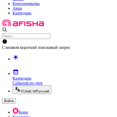
Кинопремьеры
Авиа
Календарь
Слишком короткий поисковый запрос
Календарь
События по дате
O’zbek tili
Русский
Войти
Кино
Концерты