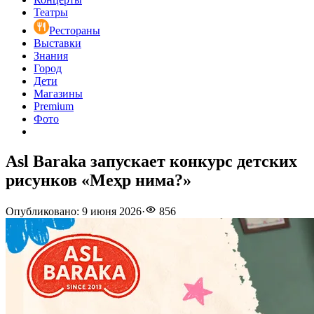
Театры
Рестораны
Выставки
Знания
Город
Дети
Магазины
Premium
Фото
Asl Baraka запускает конкурс детских
рисунков «Меҳр нима?»
Опубликовано
:
9 июня 2026
·
856