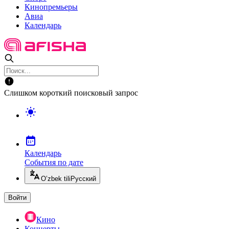
Кинопремьеры
Авиа
Календарь
Слишком короткий поисковый запрос
Календарь
События по дате
O’zbek tili
Русский
Войти
Кино
Концерты