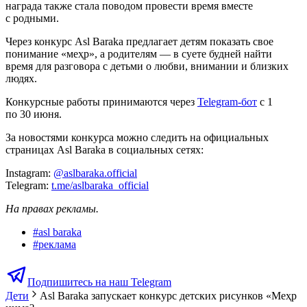
награда также стала поводом провести время вместе
с родными.
Через конкурс Asl Baraka предлагает детям показать свое
понимание «меҳр», а родителям — в суете будней найти
время для разговора с детьми о любви, внимании и близких
людях.
Конкурсные работы принимаются через
Telegram-бот
с 1
по 30 июня.
За новостями конкурса можно следить на официальных
страницах Asl Baraka в социальных сетях:
Instagram:
@aslbaraka.official
Telegram:
t.me/aslbaraka_official
На правах рекламы.
#
asl baraka
#
реклама
Подпишитесь на наш Telegram
Дети
Asl Baraka запускает конкурс детских рисунков «Меҳр