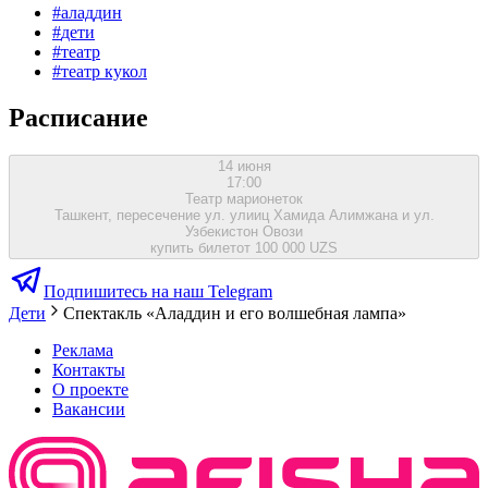
#
аладдин
#
дети
#
театр
#
театр кукол
Расписание
14 июня
17:00
Театр марионеток
Ташкент, пересечение ул. улииц Хамида Алимжана и ул.
Узбекистон Овози
купить билет
от 100 000 UZS
Подпишитесь на наш Telegram
Дети
Спектакль «Аладдин и его волшебная лампа»
Реклама
Контакты
О проекте
Вакансии