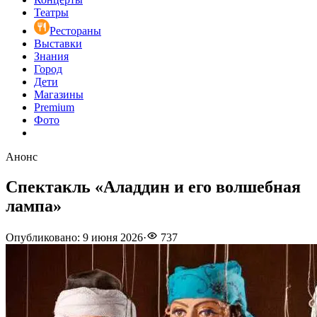
Театры
Рестораны
Выставки
Знания
Город
Дети
Магазины
Premium
Фото
Анонс
Спектакль «Аладдин и его волшебная
лампа»
Опубликовано
:
9 июня 2026
·
737