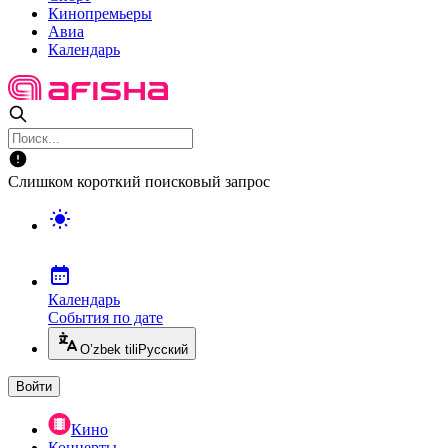
Кинопремьеры
Авиа
Календарь
Слишком короткий поисковый запрос
Календарь
События по дате
O’zbek tili
Русский
Войти
Кино
Концерты