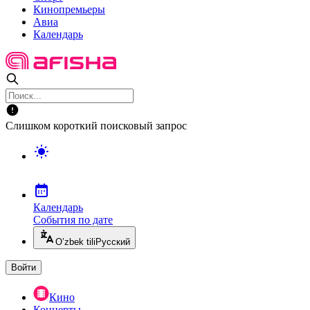
Кинопремьеры
Авиа
Календарь
Слишком короткий поисковый запрос
Календарь
События по дате
O’zbek tili
Русский
Войти
Кино
Концерты