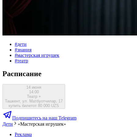
#
дети
#
знания
#
мастерская игрушек
#
театр
Расписание
14 июня
14:00
Театр +
Ташкент, ул. Матбуотчилар, 17
купить билет
от 80 000 UZS
Подпишитесь на наш Telegram
Дети
«Мастерская игрушек»
Реклама