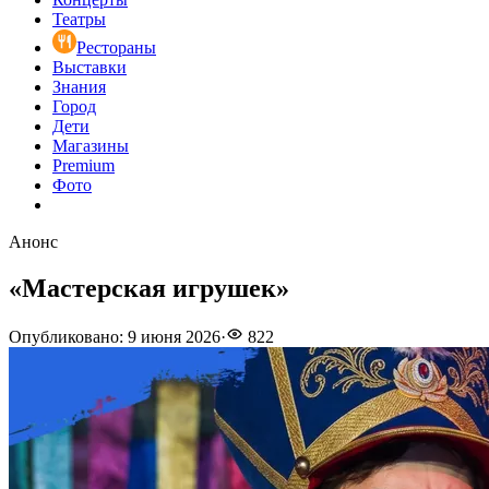
Театры
Рестораны
Выставки
Знания
Город
Дети
Магазины
Premium
Фото
Анонс
«Мастерская игрушек»
Опубликовано
:
9 июня 2026
·
822