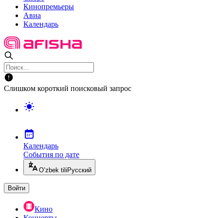
Кинопремьеры
Авиа
Календарь
Слишком короткий поисковый запрос
Календарь
События по дате
O’zbek tili
Русский
Войти
Кино
Концерты