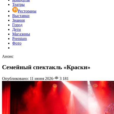
Театры
Рестораны
Выставки
Знания
Город
Дети
Магазины
Premium
Фото
Анонс
Семейный спектакль «Краски»
Опубликовано
:
11 июня 2026
·
3 181