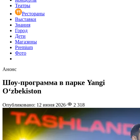
Театры
Рестораны
Выставки
Знания
Город
Дети
Магазины
Premium
Фото
Анонс
Шоу-программа в парке Yangi
Oʻzbekiston
Опубликовано
:
12 июня 2026
·
2 318