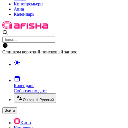
Кинопремьеры
Авиа
Календарь
Слишком короткий поисковый запрос
Календарь
События по дате
O’zbek tili
Русский
Войти
Кино
Концерты