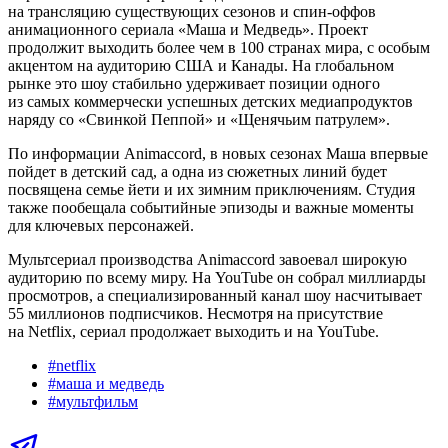
на трансляцию существующих сезонов и спин-оффов
анимационного сериала «Маша и Медведь». Проект
продолжит выходить более чем в 100 странах мира, с особым
акцентом на аудиторию США и Канады. На глобальном
рынке это шоу стабильно удерживает позиции одного
из самых коммерчески успешных детских медиапродуктов
наряду со «Свинкой Пеппой» и «Щенячьим патрулем».
По информации Animaccord, в новых сезонах Маша впервые
пойдет в детский сад, а одна из сюжетных линий будет
посвящена семье йети и их зимним приключениям. Студия
также пообещала событийные эпизоды и важные моменты
для ключевых персонажей.
Мультсериал производства Animaccord завоевал широкую
аудиторию по всему миру. На YouTube он собрал миллиарды
просмотров, а специализированный канал шоу насчитывает
55 миллионов подписчиков. Несмотря на присутствие
на Netflix, сериал продолжает выходить и на YouTube.
#
netflix
#
маша и медведь
#
мультфильм