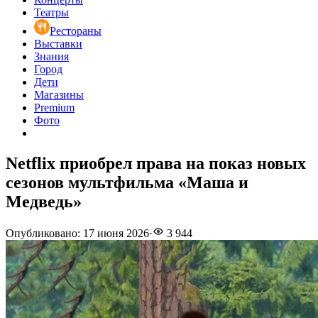
Театры
Рестораны
Выставки
Знания
Город
Дети
Магазины
Premium
Фото
Netflix приобрел права на показ новых
сезонов мультфильма «Маша и
Медведь»
Опубликовано
:
17 июня 2026
·
3 944