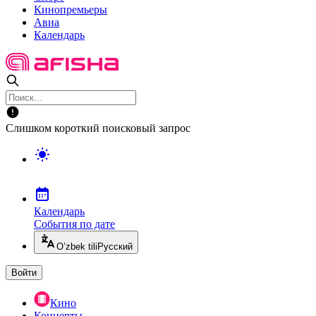
Кинопремьеры
Авиа
Календарь
Слишком короткий поисковый запрос
Календарь
События по дате
O’zbek tili
Русский
Войти
Кино
Концерты