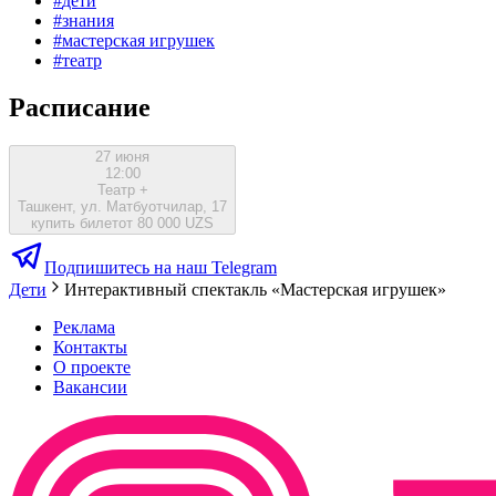
#
дети
#
знания
#
мастерская игрушек
#
театр
Расписание
27 июня
12:00
Театр +
Ташкент, ул. Матбуотчилар, 17
купить билет
от 80 000 UZS
Подпишитесь на наш Telegram
Дети
Интерактивный спектакль «Мастерская игрушек»
Реклама
Контакты
О проекте
Вакансии