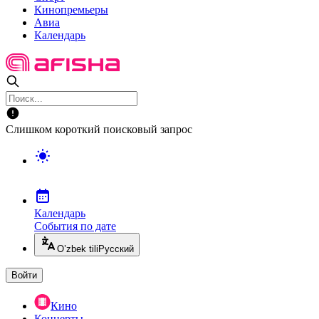
Кинопремьеры
Авиа
Календарь
Слишком короткий поисковый запрос
Календарь
События по дате
O’zbek tili
Русский
Войти
Кино
Концерты