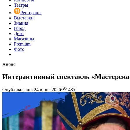
Театры
Рестораны
Выставки
Знания
Город
Дети
Магазины
Premium
Фото
Анонс
Интерактивный спектакль «Мастерска
Опубликовано
:
24 июня 2026
·
485