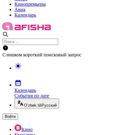
Кинопремьеры
Авиа
Календарь
Слишком короткий поисковый запрос
Календарь
События по дате
O’zbek tili
Русский
Войти
Кино
Концерты