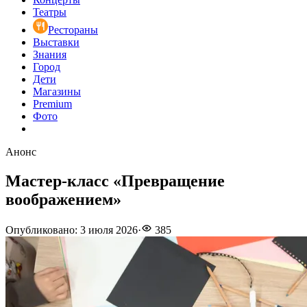
Театры
Рестораны
Выставки
Знания
Город
Дети
Магазины
Premium
Фото
Анонс
Мастер-класс «Превращение
воображением»
Опубликовано
:
3 июля 2026
·
385