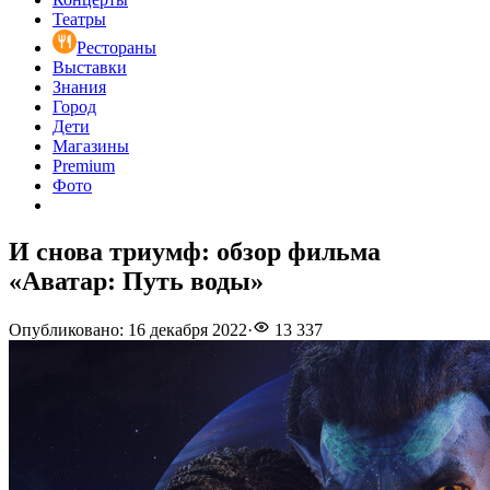
Театры
Рестораны
Выставки
Знания
Город
Дети
Магазины
Premium
Фото
И снова триумф: обзор фильма
«Аватар: Путь воды»
Опубликовано
:
16 декабря 2022
·
13 337