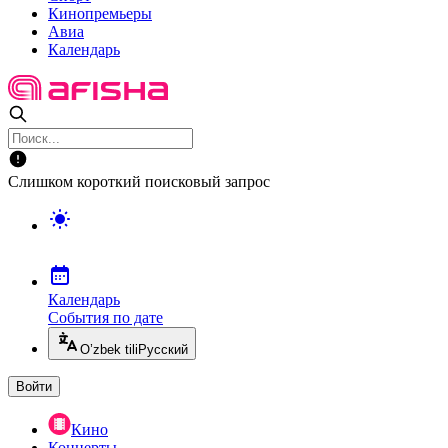
Кинопремьеры
Авиа
Календарь
Слишком короткий поисковый запрос
Календарь
События по дате
O’zbek tili
Русский
Войти
Кино
Концерты