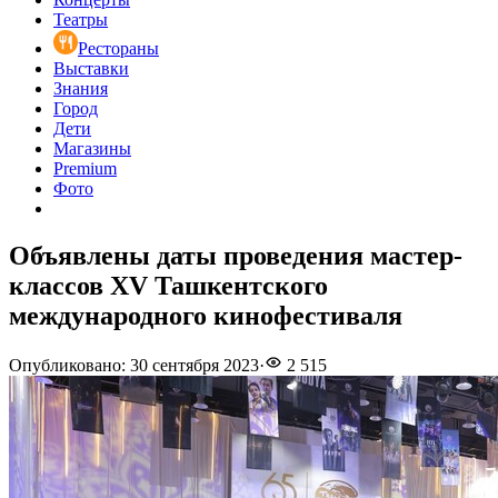
Театры
Рестораны
Выставки
Знания
Город
Дети
Магазины
Premium
Фото
Объявлены даты проведения мастер-
классов XV Ташкентского
международного кинофестиваля
Опубликовано
:
30 сентября 2023
·
2 515