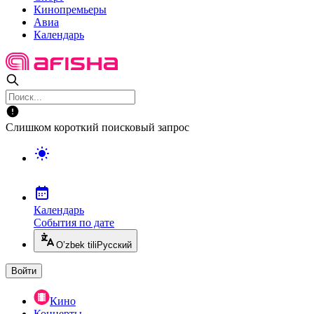
Кинопремьеры
Авиа
Календарь
Слишком короткий поисковый запрос
Календарь
События по дате
O’zbek tili
Русский
Войти
Кино
Концерты