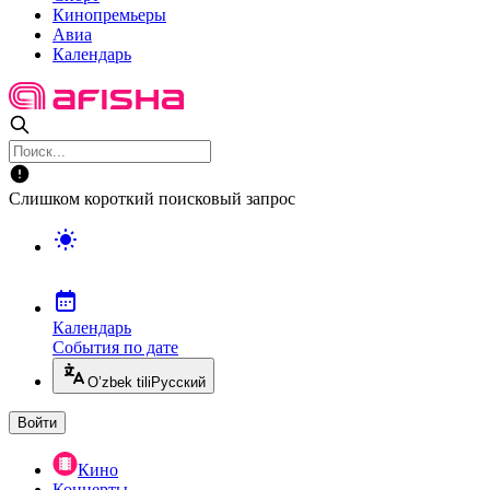
Кинопремьеры
Авиа
Календарь
Слишком короткий поисковый запрос
Календарь
События по дате
O’zbek tili
Русский
Войти
Кино
Концерты