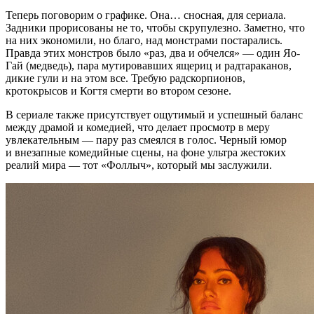
Теперь поговорим о графике. Она… сносная, для сериала.
Задники прорисованы не то, чтобы скрупулезно. Заметно, что
на них экономили, но благо, над монстрами постарались.
Правда этих монстров было «раз, два и обчелся» — один Яо-
Гай (медведь), пара мутировавших ящериц и радтараканов,
дикие гули и на этом все. Требую радскорпионов,
кротокрысов и Когтя смерти во втором сезоне.
В сериале также присутствует ощутимый и успешный баланс
между драмой и комедией, что делает просмотр в меру
увлекательным — пару раз смеялся в голос. Черный юмор
и внезапные комедийные сцены, на фоне ультра жестоких
реалий мира — тот «Фоллыч», который мы заслужили.