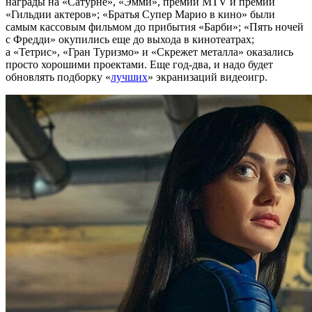
награды на «Сатурне», «Эмми», премии MTV и премии
«Гильдии актеров»; «Братья Супер Марио в кино» были
самым кассовым фильмом до прибытия «Барби»; «Пять ночей
с Фредди» окупились еще до выхода в кинотеатрах;
а «Тетрис», «Гран Туризмо» и «Скрежет металла» оказались
просто хорошими проектами. Еще год-два, и надо будет
обновлять подборку «
лучших
» экранизаций видеоигр.