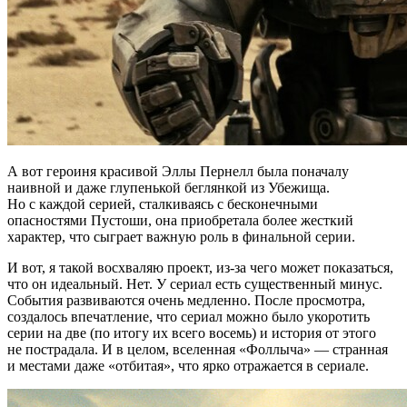
А вот героиня красивой Эллы Пернелл была поначалу
наивной и даже глупенькой беглянкой из Убежища.
Но с каждой серией, сталкиваясь с бесконечными
опасностями Пустоши, она приобретала более жесткий
характер, что сыграет важную роль в финальной серии.
И вот, я такой восхваляю проект, из-за чего может показаться,
что он идеальный. Нет. У сериал есть существенный минус.
События развиваются очень медленно. После просмотра,
создалось впечатление, что сериал можно было укоротить
серии на две (по итогу их всего восемь) и история от этого
не пострадала. И в целом, вселенная «Фоллыча» — странная
и местами даже «отбитая», что ярко отражается в сериале.