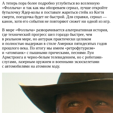
А теперь пора более подробно углубиться во вселенную
«Фоллыча» и так как мы обозреваем сериал, лучше откройте
бутылочку Ядер-колы и поставьте жариться стейк из Когтя
смерти, поездочка будет не быстрой. Для справки, сериал —
канон, хотя его события не повторяют сюжет ни одной из игр.
В мире «Фоллыча» разворачивается альтернативная история,
где технический прогресс шел гораздо быстрее, чем
в реальном мире, но антураж практически целиком
и полностью выдержан в стиле Америки пятидесятых годов
прошлого века. По итогу мы имеем «ретрофутуризм»
и «атомпанк» с пышными прическами, песнями Луи
Армстронга и черно-белым телевидением, но с роботами-
слугами, лазерным оружием и военными экзоскелетами
с автомобилями на атомном ходу.