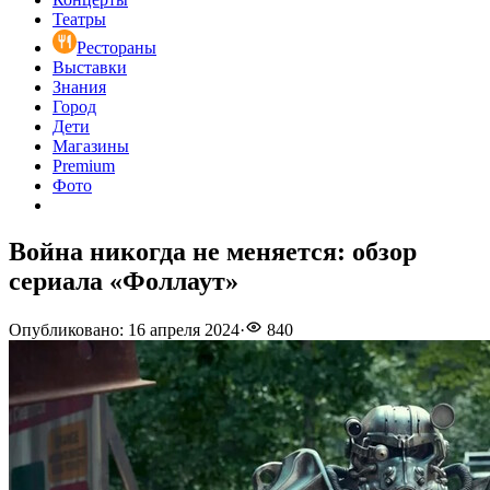
Театры
Рестораны
Выставки
Знания
Город
Дети
Магазины
Premium
Фото
Война никогда не меняется: обзор
сериала «Фоллаут»
Опубликовано
:
16 апреля 2024
·
840