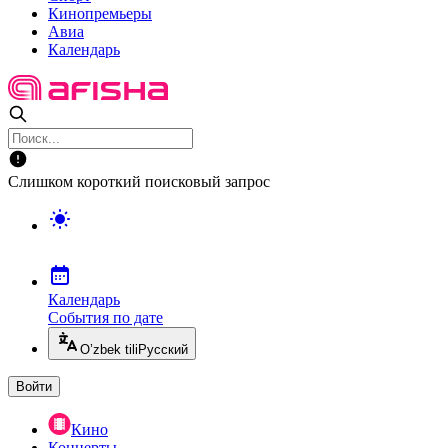
Кинопремьеры
Авиа
Календарь
Слишком короткий поисковый запрос
Календарь
События по дате
O’zbek tili
Русский
Войти
Кино
Концерты