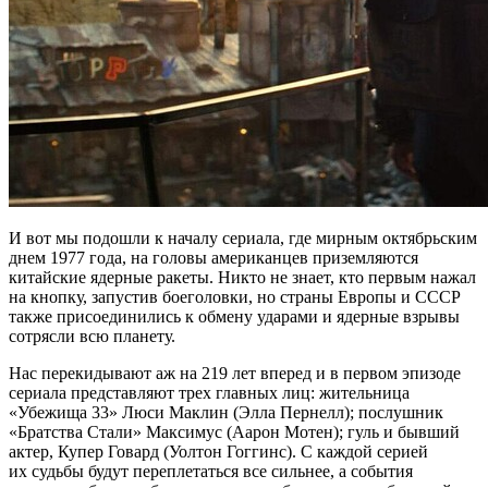
И вот мы подошли к началу сериала, где мирным октябрьским
днем 1977 года, на головы американцев приземляются
китайские ядерные ракеты. Никто не знает, кто первым нажал
на кнопку, запустив боеголовки, но страны Европы и СССР
также присоединились к обмену ударами и ядерные взрывы
сотрясли всю планету.
Нас перекидывают аж на 219 лет вперед и в первом эпизоде
сериала представляют трех главных лиц: жительница
«Убежища 33» Люси Маклин (Элла Пернелл); послушник
«Братства Стали» Максимус (Аарон Мотен); гуль и бывший
актер, Купер Говард (Уолтон Гоггинс). С каждой серией
их судьбы будут переплетаться все сильнее, а события