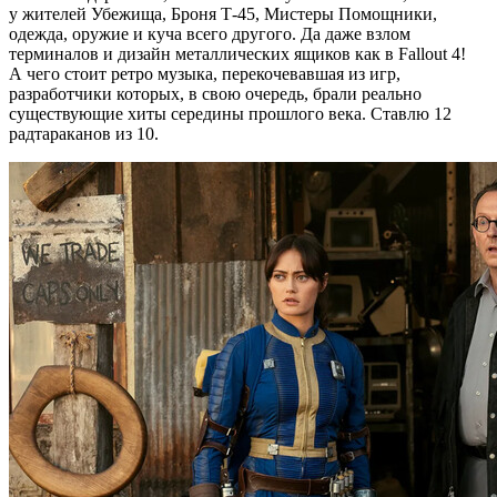
у жителей Убежища, Броня Т-45, Мистеры Помощники,
одежда, оружие и куча всего другого. Да даже взлом
терминалов и дизайн металлических ящиков как в Fallout 4!
А чего стоит ретро музыка, перекочевавшая из игр,
разработчики которых, в свою очередь, брали реально
существующие хиты середины прошлого века. Ставлю 12
радтараканов из 10.