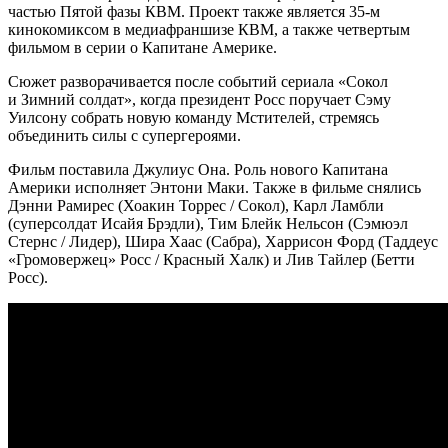
частью Пятой фазы КВМ. Проект также является 35-м
кинокомиксом в медиафраншизе КВМ, а также четвертым
фильмом в серии о Капитане Америке.
Сюжет разворачивается после событий сериала «Сокол
и Зимний солдат», когда президент Росс поручает Сэму
Уилсону собрать новую команду Мстителей, стремясь
объединить силы с супергероями.
Фильм поставила Джулиус Она. Роль нового Капитана
Америки исполняет Энтони Маки. Также в фильме снялись
Дэнни Рамирес (Хоакин Торрес / Сокол), Карл Ламбли
(суперсолдат Исайя Брэдли), Тим Блейк Нельсон (Сэмюэл
Стернс / Лидер), Шира Хаас (Сабра), Харрисон Форд (Таддеус
«Громовержец» Росс / Красный Халк) и Лив Тайлер (Бетти
Росс).