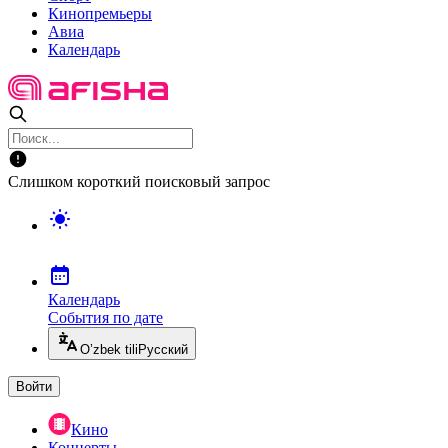
Кинопремьеры
Авиа
Календарь
Слишком короткий поисковый запрос
Календарь
События по дате
O’zbek tili
Русский
Войти
Кино
Концерты