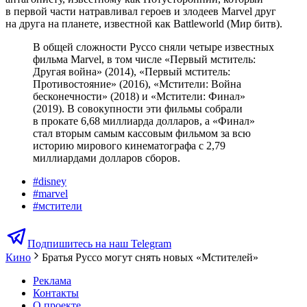
в первой части натравливал героев и злодеев Marvel друг
на друга на планете, известной как Battleworld (Мир битв).
В общей сложности Руссо сняли четыре известных
фильма Marvel, в том числе «Первый мститель:
Другая война» (2014), «Первый мститель:
Противостояние» (2016), «Мстители: Война
бесконечности» (2018) и «Мстители: Финал»
(2019). В совокупности эти фильмы собрали
в прокате 6,68 миллиарда долларов, а «Финал»
стал вторым самым кассовым фильмом за всю
историю мирового кинематографа с 2,79
миллиардами долларов сборов.
#
disney
#
marvel
#
мстители
Подпишитесь на наш Telegram
Кино
Братья Руссо могут снять новых «Мстителей»
Реклама
Контакты
О проекте