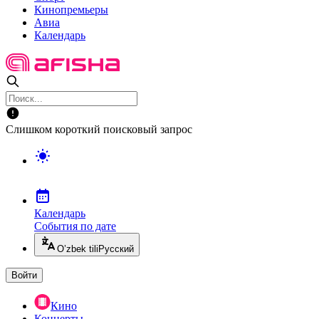
Кинопремьеры
Авиа
Календарь
Слишком короткий поисковый запрос
Календарь
События по дате
O’zbek tili
Русский
Войти
Кино
Концерты