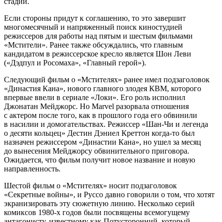
стадии.
Если стороны придут к соглашению, то это завершит
многомесячный и напряженный поиск киностудией
режиссеров для работы над пятым и шестым фильмами
«Мстители». Ранее также обсуждались, что главным
кандидатом в режиссерское кресло является Шон Леви
(«Дэдпул и Росомаха», «Главный герой»).
Следующий фильм о «Мстителях» ранее имел подзаголовок
«Династия Кана», нового главного злодея КВМ, которого
впервые ввели в сериале «Локи». Его роль исполнил
Джонатан Мейджорс. Но Marvel разорвала отношения
с актером после того, как в прошлого года его обвинили
в насилии и домогательствах. Режиссер «Шан-Чи и легенда
о десяти кольцец» Дестин Дэниел Креттон когда-то был
назначен режиссером «Династии Кана», но ушел за месяц
до вынесения Мейджорсу обвинительного приговора.
Ожидается, что фильм получит новое название и новую
направленность.
Шестой фильм о «Мстителях» носит подзаголовок
«Секретные войны», и Руссо давно говорили о том, что хотят
экранизировать эту сюжетную линию. Несколько серий
комиксов 1980-х годов были посвящены всемогущему
антагонисту, известному как Потусторонний, который