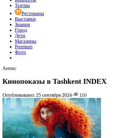
Театры
Рестораны
Выставки
Знания
Город
Дети
Магазины
Premium
Фото
Анонс
Кинопоказы в Tashkent INDEX
Опубликовано
:
25 сентября 2024
·
110