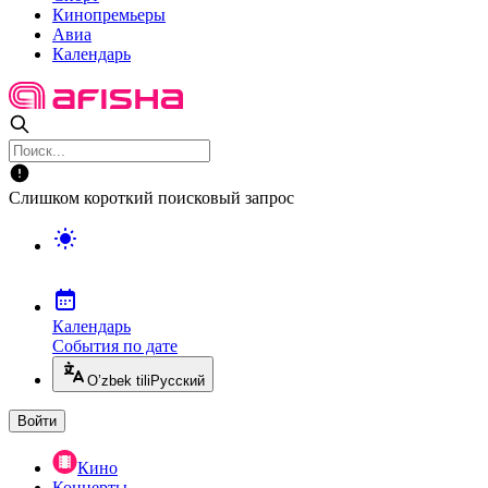
Кинопремьеры
Авиа
Календарь
Слишком короткий поисковый запрос
Календарь
События по дате
O’zbek tili
Русский
Войти
Кино
Концерты