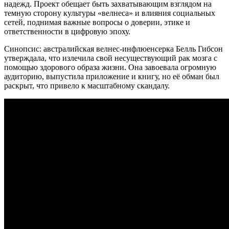
надежд. Проект обещает быть захватывающим взглядом на
темную сторону культуры «велнеса» и влияния социальных
сетей, поднимая важные вопросы о доверии, этике и
ответственности в цифровую эпоху.
Синопсис: австралийская велнес-инфлюенсерка Белль Гибсон
утверждала, что излечила свой несуществующий рак мозга с
помощью здорового образа жизни. Она завоевала огромную
аудиторию, выпустила приложение и книгу, но её обман был
раскрыт, что привело к масштабному скандалу.