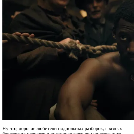
Ну что, дорогие любители подпольных разборок, грязных
боксерских перчаток и викторианского лондонского духа,