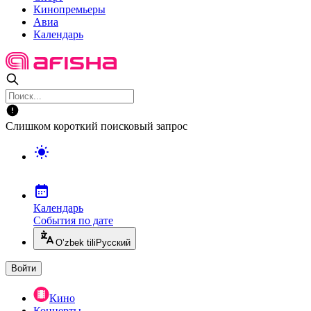
Кинопремьеры
Авиа
Календарь
Слишком короткий поисковый запрос
Календарь
События по дате
O’zbek tili
Русский
Войти
Кино
Концерты