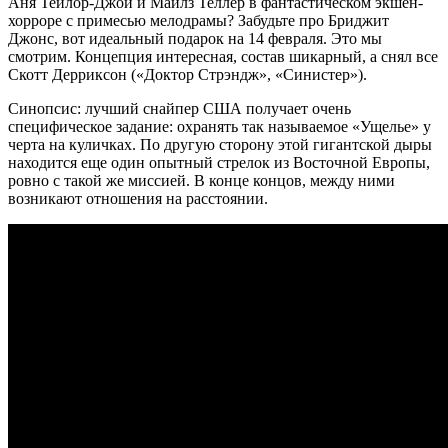
Аня Тейлор-Джой и Майлз Теллер в фантастическом экшен-
хорроре с примесью мелодрамы? Забудьте про Бриджит
Джонс, вот идеальный подарок на 14 февраля. Это мы
смотрим. Концепция интересная, состав шикарный, а снял все
Скотт Дерриксон («Доктор Стрэндж», «Синистер»).
Синопсис: лучший снайпер США получает очень
специфическое задание: охранять так называемое «Ущелье» у
черта на куличках. По другую сторону этой гигантской дыры
находится еще один опытный стрелок из Восточной Европы,
ровно с такой же миссией. В конце концов, между ними
возникают отношения на расстоянии.