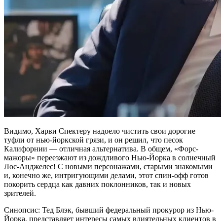
Видимо, Харви Спектеру надоело чистить свои дорогие
туфли от нью-йоркской грязи, и он решил, что песок
Калифорнии — отличная альтернатива. В общем, «Форс-
мажоры» переезжают из дождливого Нью-Йорка в солнечный
Лос-Анджелес! С новыми персонажами, старыми знакомыми
и, конечно же, интригующими делами, этот спин-офф готов
покорить сердца как давних поклонников, так и новых
зрителей.
Синопсис: Тед Блэк, бывший федеральный прокурор из Нью-
Йорка, представляет интересы самых влиятельных клиентов в