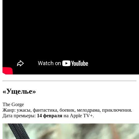
«Ущелье»
The Gorge
Жанр: ужасы, фантастика, боевик, мелодрама, приключения.
Дата премьеры:
14 февраля
на Apple TV+.