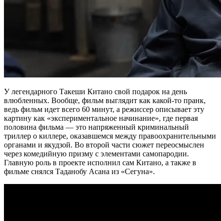
У легендарного Такеши Китано свой подарок на день
влюбленных. Вообще, фильм выглядит как какой-то пранк,
ведь фильм идет всего 60 минут, а режиссер описывает эту
картину как «экспериментальное начинание», где первая
половина фильма — это напряженный криминальный
триллер о киллере, оказавшемся между правоохранительными
органами и якудзой. Во второй части сюжет переосмыслен
через комедийную призму с элементами самопародии.
Главную роль в проекте исполнил сам Китано, а также в
фильме снялся Таданобу Асана из «Сегуна».