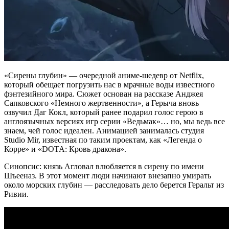
«Сирены глубин» — очередной аниме-шедевр от Netflix,
который обещает погрузить нас в мрачные воды известного
фэнтезийного мира. Сюжет основан на рассказе Анджея
Сапковского «Немного жертвенности», а Герыча вновь
озвучил Даг Кокл, который ранее подарил голос герою в
англоязычных версиях игр серии «Ведьмак»… но, мы ведь все
знаем, чей голос идеален. Анимацией занималась студия
Studio Mir, известная по таким проектам, как «Легенда о
Корре» и «DOTA: Кровь дракона».
Синопсис: князь Агловал влюбляется в сирену по имени
Шъееназ. В этот момент люди начинают внезапно умирать
около морских глубин — расследовать дело берется Геральт из
Ривии.