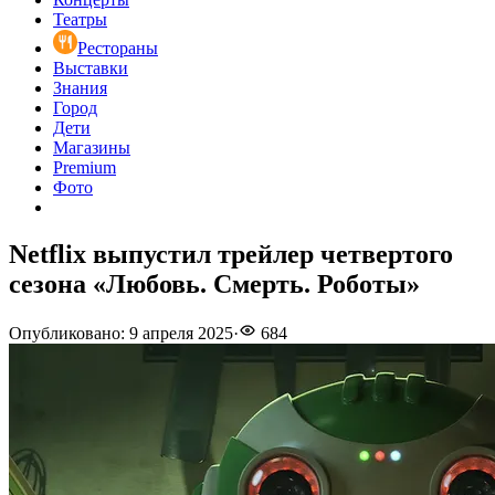
Театры
Рестораны
Выставки
Знания
Город
Дети
Магазины
Premium
Фото
Netflix выпустил трейлер четвертого
сезона «Любовь. Смерть. Роботы»
Опубликовано
:
9 апреля 2025
·
684