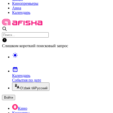
Кинопремьеры
Авиа
Календарь
Слишком короткий поисковый запрос
Календарь
События по дате
O’zbek tili
Русский
Войти
Кино
Концерты