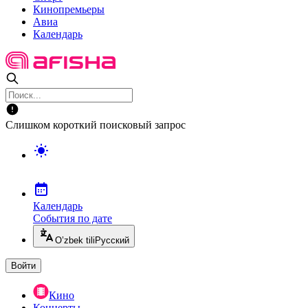
Кинопремьеры
Авиа
Календарь
Слишком короткий поисковый запрос
Календарь
События по дате
O’zbek tili
Русский
Войти
Кино
Концерты