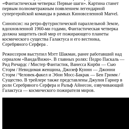
«Фантастическая четверка: Первые шаги». Картина станет
первым полнометражным появлением легендарной
супергеройской команды в рамках Киновселенной Marvel.
Синопсис: на ретро-футуристической параллельной Земле,
вдохновленной 1960-ми годами, Фантастическая четверка
должна защитить свой мир от пожирающего планеты
космического существа Галактуса и его вестника,
Серебряного Серфера .
Режиссером выступил Мэтт Шакман, ранее работавший над
сериалом «Ванда/Вижн». В главных ролях:​ Педро Паскаль —
Рид Ричардс / Мистер Фантастик​, Ванесса Кирби — Сью
Сторм / Невидимая женщина​, Джозеф Куинн — Джонни
Сторм / Человек-факел​ и Эбон Мосс-Бакрак — Бен Гримм /
Существо​. В трейлере также представлены Джулия Гарнер в
роли Серебряного Серфера и Ральф Айнесон, озвучивающий
Галактуса — космического пожирателя миров.