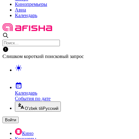
Кинопремьеры
Авиа
Календарь
Слишком короткий поисковый запрос
Календарь
События по дате
O’zbek tili
Русский
Войти
Кино
Концерты