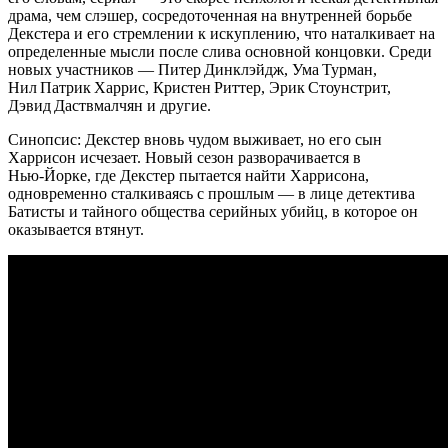
драма, чем слэшер, сосредоточенная на внутренней борьбе
Декстера и его стремлении к искуплению, что наталкивает на
определенные мысли после слива основной концовки. Среди
новых участников — Питер Динклэйдж, Ума Турман,
Нил Патрик Харрис, Кристен Риттер, Эрик Стоунстрит,
Дэвид Даствмалчян и другие.
Синопсис: Декстер вновь чудом выживает, но его сын
Харрисон исчезает. Новый сезон разворачивается в
Нью‑Йорке, где Декстер пытается найти Харрисона,
одновременно сталкиваясь с прошлым — в лице детектива
Батисты и тайного общества серийных убийц, в которое он
оказывается втянут.