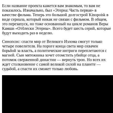
Если название проекта кажется вам знакомым, то вам не
показалось. Изначально, был «Этерна: Часть первая» в
качестве фильма. Теперь это большой долгострой Kinopoisk в
виде сериала, который никак не связан с фильмом. В общем,
это перезапуск, но тоже основанный на цикле романов Веры
Камши «Отблески Этерны». Всего будет шесть серий, которые
будут выходить раз в неделю.
Синопсис: спасти мир от Великого Излома смогут только
четыре повелителя. На пороге конца света мир охвачен
борьбой за власть, а политические интриги переплетаются с
магией. Сын мятежника хочет отомстить убийце отца, а
потомок сверженной династии — вернуть трон. Но всех их
ждет столкновение с самой великой силой на планете —
судьбой, а спасти их сможет только любовь.