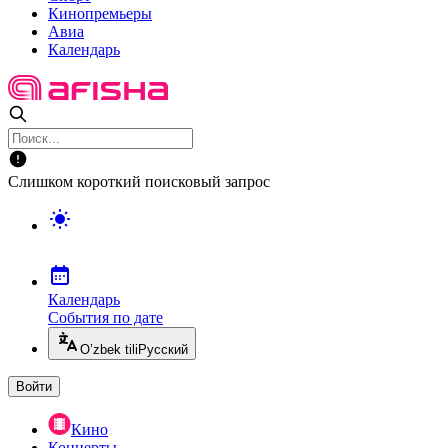
Кинопремьеры
Авиа
Календарь
Слишком короткий поисковый запрос
Календарь
События по дате
O’zbek tili
Русский
Войти
Кино
Концерты