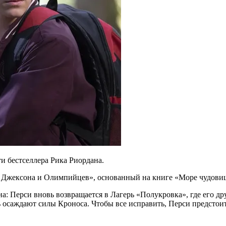
и бестселлера Рика Риордана.
и Джексона и Олимпийцев», основанный на книге «Море чудовищ
на: Перси вновь возвращается в Лагерь «Полукровка», где его д
герь осаждают силы Кроноса. Чтобы все исправить, Перси предст