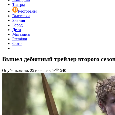
Театры
Рестораны
Выставки
Знания
Город
Дети
Магазины
Premium
Фото
Вышел дебютный трейлер второго сезо
Опубликовано
:
25 июля 2025
·
540