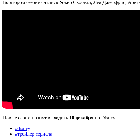
Во втором сезоне снялись Уокер Скобелл, Леа Джеффрис, Арь
Новые серии начнут выходить
10 декабря
на Disney+.
#
disney
#
трейлер сериала