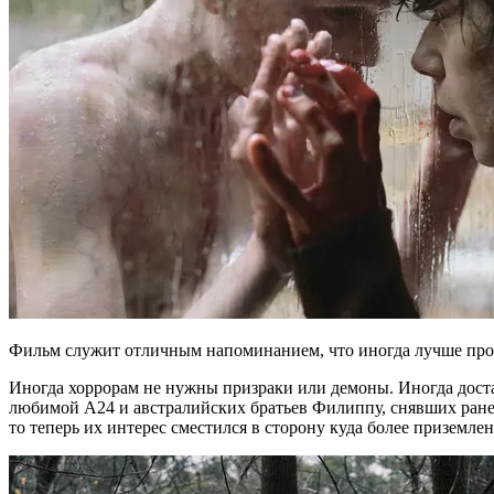
Фильм служит отличным напоминанием, что иногда лучше прост
Иногда хоррорам не нужны призраки или демоны. Иногда дост
любимой А24 и австралийских братьев Филиппу, снявших ранее 
то теперь их интерес сместился в сторону куда более приземл