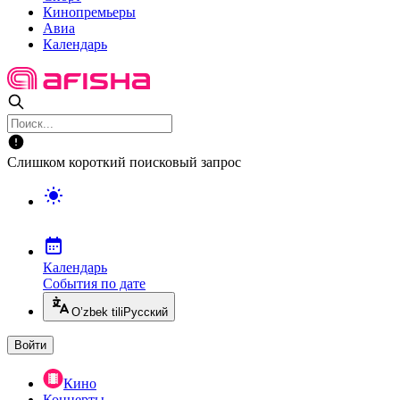
Кинопремьеры
Авиа
Календарь
Слишком короткий поисковый запрос
Календарь
События по дате
O’zbek tili
Русский
Войти
Кино
Концерты