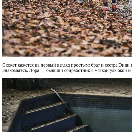
Сюжет кажется на первый взгляд простым: брат и сестра Энди
Знакомьтесь, Лора — бывший соцработник с мягкой улыбкой и э