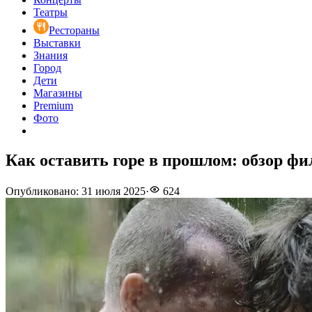
Театры
Рестораны
Выставки
Знания
Город
Дети
Магазины
Premium
Фото
Как оставить горе в прошлом: обзор фи
Опубликовано
:
31 июля 2025
·
624