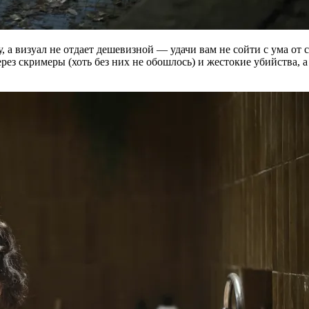
, а визуал не отдает дешевизной — удачи вам не сойти с ума от
рез скримеры (хоть без них не обошлось) и жестокие убийства, а 