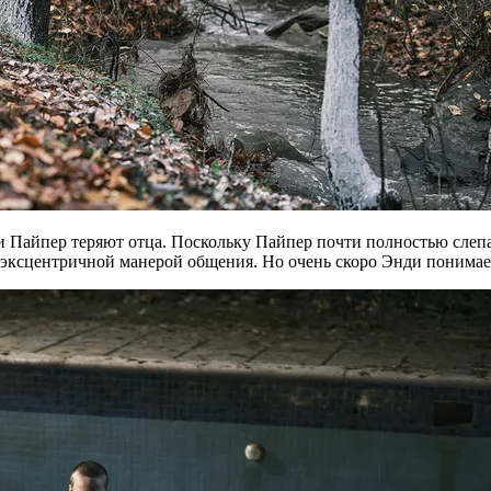
 и Пайпер теряют отца. Поскольку Пайпер почти полностью слеп
ксцентричной манерой общения. Но очень скоро Энди понимает: 