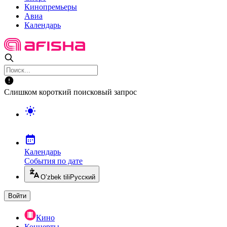
Кинопремьеры
Авиа
Календарь
Слишком короткий поисковый запрос
Календарь
События по дате
O’zbek tili
Русский
Войти
Кино
Концерты