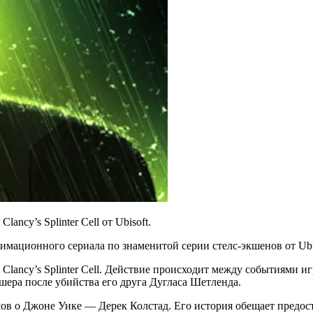
ncy’s Splinter Cell от Ubisoft.
анимационного сериала по знаменитой серии стелс-экшенов от Ubi
lancy’s Splinter Cell. Действие происходит между событиями иг
шера после убийства его друга Дугласа Шетленда.
в о Джоне Уике — Дерек Колстад. Его история обещает предоста