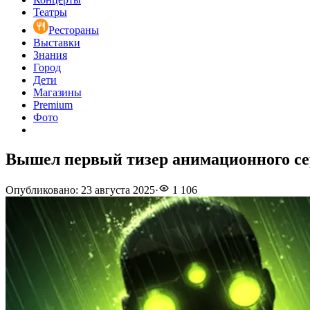
Театры
Рестораны
Выставки
Знания
Город
Дети
Магазины
Premium
Фото
Вышел первый тизер анимационного сери
Опубликовано
:
23 августа 2025
·
1 106