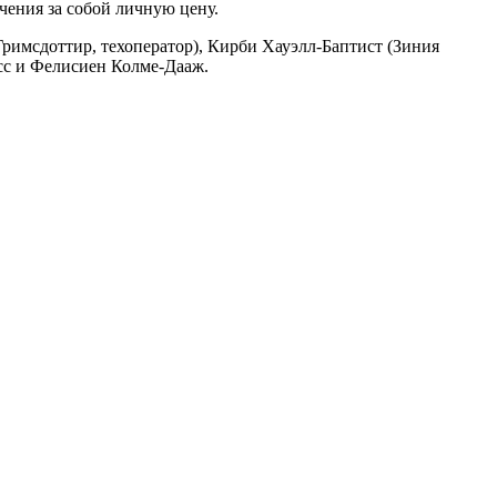
чения за собой личную цену.
мсдоттир, техоператор), Кирби Хауэлл-Баптист (Зиния
усс и Фелисиен Колме-Дааж.