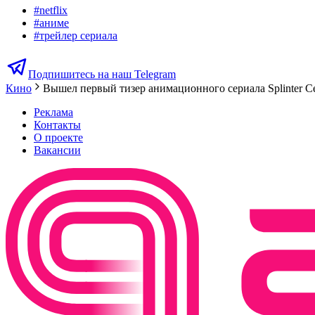
#
netflix
#
аниме
#
трейлер сериала
Подпишитесь на наш Telegram
Кино
Вышел первый тизер анимационного сериала Splinter Ce
Реклама
Контакты
О проекте
Вакансии