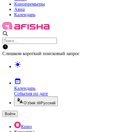
Кинопремьеры
Авиа
Календарь
Слишком короткий поисковый запрос
Календарь
События по дате
O’zbek tili
Русский
Войти
Кино
Концерты