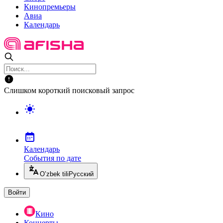
Кинопремьеры
Авиа
Календарь
Слишком короткий поисковый запрос
Календарь
События по дате
O’zbek tili
Русский
Войти
Кино
Концерты