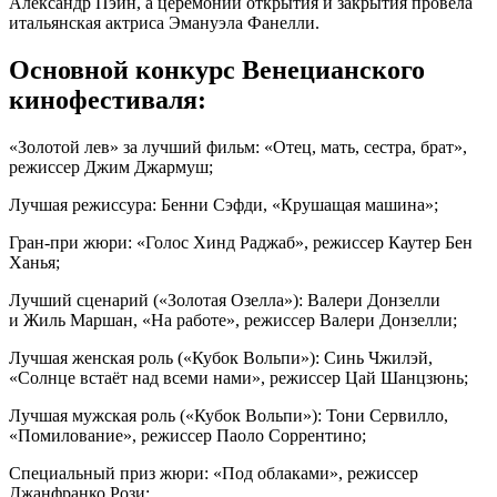
Александр Пэйн, а церемонии открытия и закрытия провела
итальянская актриса Эмануэла Фанелли.
Основной конкурс Венецианского
кинофестиваля:
«Золотой лев» за лучший фильм: «Отец, мать, сестра, брат»,
режиссер Джим Джармуш;
Лучшая режиссура: Бенни Сэфди, «Крушащая машина»;
Гран-при жюри: «Голос Хинд Раджаб», режиссер Каутер Бен
Ханья;
Лучший сценарий («Золотая Озелла»): Валери Донзелли
и Жиль Маршан, «На работе», режиссер Валери Донзелли;
Лучшая женская роль («Кубок Вольпи»): Синь Чжилэй,
«Солнце встаёт над всеми нами», режиссер Цай Шанцзюнь;
Лучшая мужская роль («Кубок Вольпи»): Тони Сервилло,
«Помилование», режиссер Паоло Соррентино;
Специальный приз жюри: «Под облаками», режиссер
Джанфранко Рози;