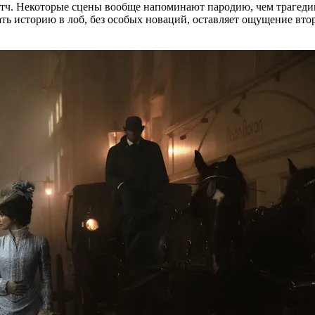
итч. Некоторые сцены вообще напоминают пародию, чем трагедию
ать историю в лоб, без особых новаций, оставляет ощущение вт