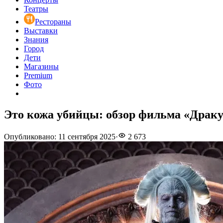
Театры
Рестораны
Выставки
Знания
Город
Дети
Магазины
Premium
Фото
Это кожа убийцы: обзор фильма «Драк
Опубликовано
:
11 сентября 2025
·
2 673