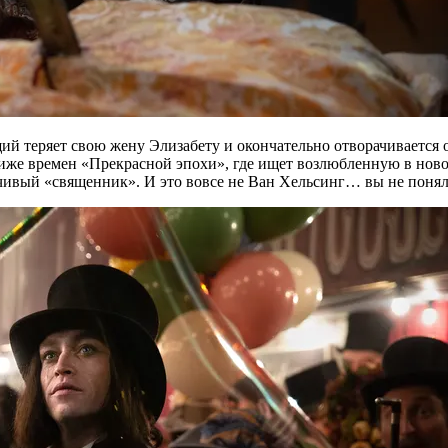
й теряет свою жену Элизабету и окончательно отворачивается о
ариже времен «Прекрасной эпохи», где ищет возлюбленную в нов
мчивый «священник». И это вовсе не Ван Хельсинг… вы не поняли