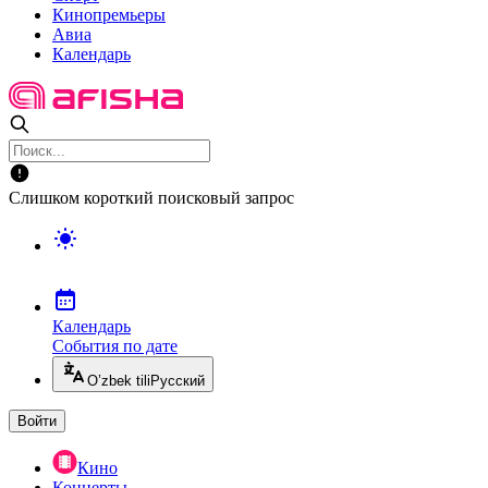
Кинопремьеры
Авиа
Календарь
Слишком короткий поисковый запрос
Календарь
События по дате
O’zbek tili
Русский
Войти
Кино
Концерты