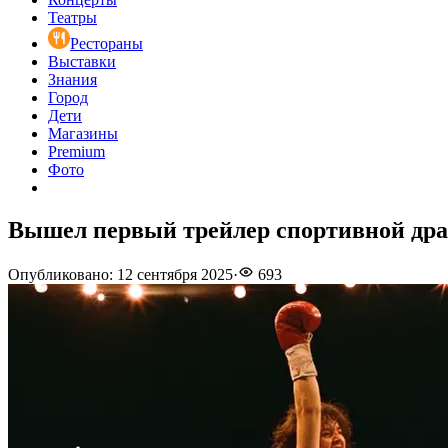
Театры
Рестораны
Выставки
Знания
Город
Дети
Магазины
Premium
Фото
Вышел первый трейлер спортивной др
Опубликовано
:
12 сентября 2025
·
693