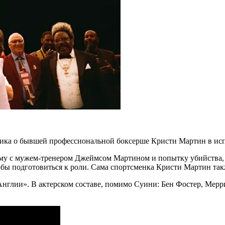
ика о бывшей профессиональной боксерше Кристи Мартин в и
раму с мужем-тренером Джеймсом Мартином и попытку убийства, 
бы подготовиться к роли. Сама спортсменка Кристи Мартин такж
глии». В актерском составе, помимо Суини: Бен Фостер, Мерри