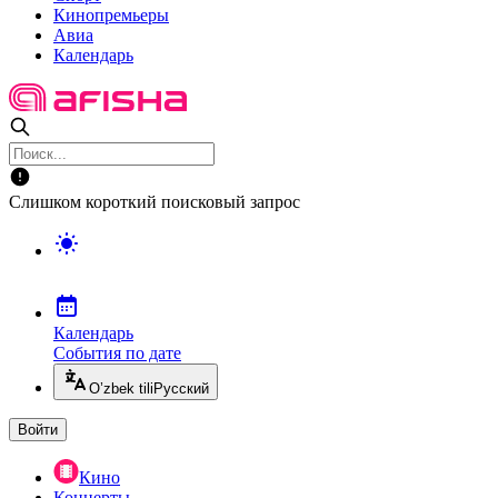
Кинопремьеры
Авиа
Календарь
Слишком короткий поисковый запрос
Календарь
События по дате
O’zbek tili
Русский
Войти
Кино
Концерты