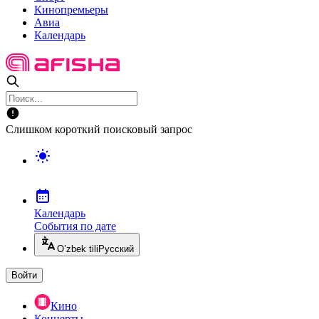
Кинопремьеры
Авиа
Календарь
Слишком короткий поисковый запрос
Календарь
События по дате
O’zbek tili
Русский
Войти
Кино
Концерты