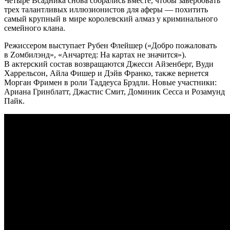
Четыре Всадника снова собрались вместе, чтобы завербовать
трех талантливых иллюзионистов для аферы — похитить
самый крупный в мире королевский алмаз у криминального
семейного клана.
Режиссером выступает Рубен Флейшер («Добро пожаловать
в Zомбилэнд», «Анчартед: На картах не значится»).
В актерский состав возвращаются Джесси Айзенберг, Вуди
Харрельсон, Айла Фишер и Дэйв Франко, также вернется
Морган Фримен в роли Таддеуса Брэдли. Новые участники:
Ариана Гринблатт, Джастис Смит, Доминик Сесса и Розамунд
Пайк.