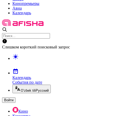
Кинопремьеры
Авиа
Календарь
Слишком короткий поисковый запрос
Календарь
События по дате
O’zbek tili
Русский
Войти
Кино
Концерты