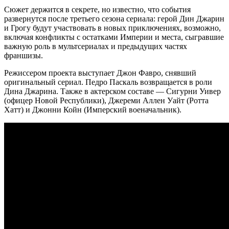
Сюжет держится в секрете, но известно, что события
развернутся после третьего сезона сериала: герой Дин Джарин
и Грогу будут участвовать в новых приключениях, возможно,
включая конфликты с остатками Империи и места, сыгравшие
важную роль в мультсериалах и предыдущих частях
франшизы.
Режиссером проекта выступает Джон Фавро, снявший
оригинальный сериал. Педро Паскаль возвращается в роли
Дина Джарина. Также в актерском составе — Сигурни Уивер
(офицер Новой Республики), Джереми Аллен Уайт (Ротта
Хатт) и Джонни Койн (Имперский военачальник).