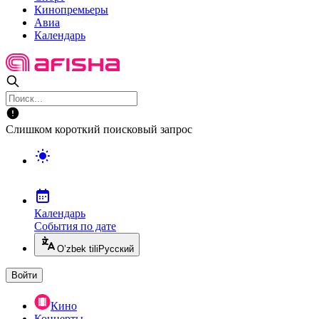
Кинопремьеры
Авиа
Календарь
Слишком короткий поисковый запрос
Календарь
События по дате
O’zbek tili
Русский
Войти
Кино
Концерты