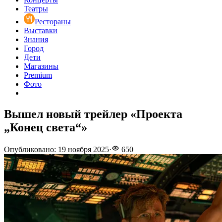
Театры
Рестораны
Выставки
Знания
Город
Дети
Магазины
Premium
Фото
Вышел новый трейлер «Проекта
„Конец света“»
Опубликовано
:
19 ноября 2025
·
650