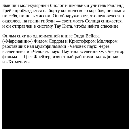
Бывший молекулярный биолог и школьный учитель Райленд
Грейс пробуждается на борту космического корабля, не помня
ни себя, ни цель миссии. Он обнаруживает, что человечество
оказалось на грани гибели — светимость Солнца снижается,
и он отправлен в систему Тау Кита, чтобы найти спасение.
Фильм снят по одноименной книге Энди Вейера
(«Марсианин») Филом Лордом и Кристофером Миллером,
работавших над мультфильмами «Человек-паук: Через
вселенные» и «Человек-паук: Паутина вселенных». Оператор
фильма — Грег Фрейзер, известный работами над «Дюна»
и «Бэтменом».