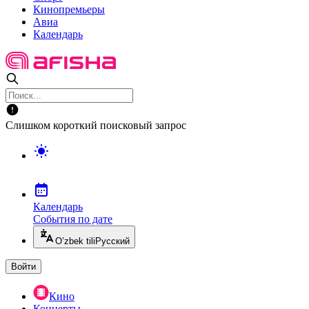
Кинопремьеры
Авиа
Календарь
Слишком короткий поисковый запрос
Календарь
События по дате
O’zbek tili
Русский
Войти
Кино
Концерты