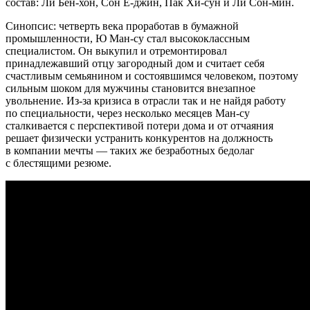
состав: Ли Бён-хон, Сон Е-джин, Пак Хи-сун и Ли Сон-мин.
Синопсис: четверть века проработав в бумажной
промышленности, Ю Ман-су стал высококлассным
специалистом. Он выкупил и отремонтировал
принадлежавший отцу загородный дом и считает себя
счастливым семьянином и состоявшимся человеком, поэтому
сильным шоком для мужчины становится внезапное
увольнение. Из-за кризиса в отрасли так и не найдя работу
по специальности, через несколько месяцев Ман-су
сталкивается с перспективой потери дома и от отчаяния
решает физически устранить конкурентов на должность
в компании мечты — таких же безработных бедолаг
с блестящими резюме.