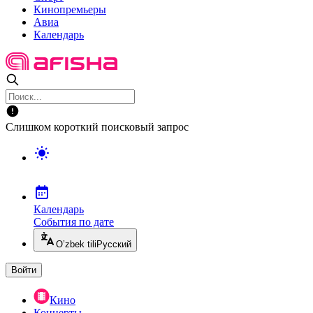
Кинопремьеры
Авиа
Календарь
Слишком короткий поисковый запрос
Календарь
События по дате
O’zbek tili
Русский
Войти
Кино
Концерты