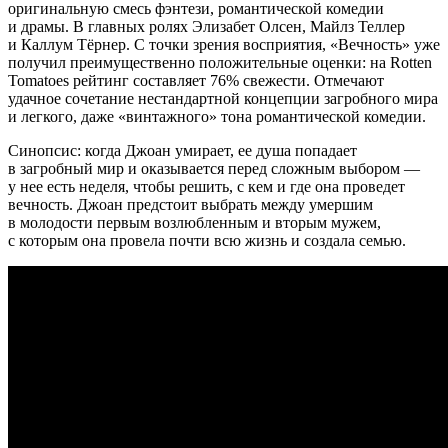
оригинальную смесь фэнтези, романтической комедии
и драмы. В главных ролях Элизабет Олсен, Майлз Теллер
и Каллум Тёрнер. С точки зрения восприятия, «Вечность» уже
получил преимущественно положительные оценки: на Rotten
Tomatoes рейтинг составляет 76% свежести. Отмечают
удачное сочетание нестандартной концепции загробного мира
и легкого, даже «винтажного» тона романтической комедии.
Синопсис: когда Джоан умирает, ее душа попадает
в загробный мир и оказывается перед сложным выбором —
у нее есть неделя, чтобы решить, с кем и где она проведет
вечность. Джоан предстоит выбрать между умершим
в молодости первым возлюбленным и вторым мужем,
с которым она провела почти всю жизнь и создала семью.