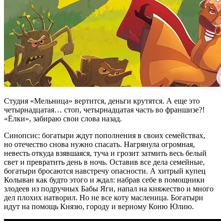
Студия «Мельница» вертится, деньги крутятся. А еще это
четырнадцатая… стоп, четырнадцатая часть во франшизе?!
«Ёлки», забираю свои слова назад.
Синопсис: богатыри ждут пополнения в своих семействах,
но отечество снова нужно спасать. Нагрянула огромная,
невесть откуда взявшаяся, туча и грозит затмить весь белый
свет и превратить день в ночь. Оставив все дела семейные,
богатыри бросаются навстречу опасности. А хитрый купец
Колыван как будто этого и ждал: набрав себе в помощники
злодеев из подручных Бабы Яги, напал на княжество и много
дел плохих натворил. Но не все коту масленица. Богатыри
идут на помощь Князю, городу и верному Коню Юлию.