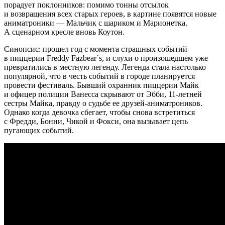
порадует поклонников: помимо тонны отсылок
и возвращения всех старых героев, в картине появятся новые
аниматроники — Мальчик с шариком и Марионетка.
А сценарном кресле вновь Коутон.
Синопсис: прошел год с момента страшных событий
в пиццерии Freddy Fazbear`s, и слухи о произошедшем уже
превратились в местную легенду. Легенда стала настолько
популярной, что в честь событий в городе планируется
провести фестиваль. Бывший охранник пиццерии Майк
и офицер полиции Ванесса скрывают от Эбби, 11-летней
сестры Майка, правду о судьбе ее друзей-аниматроников.
Однако когда девочка сбегает, чтобы снова встретиться
с Фредди, Бонни, Чикой и Фокси, она вызывает цепь
пугающих событий.