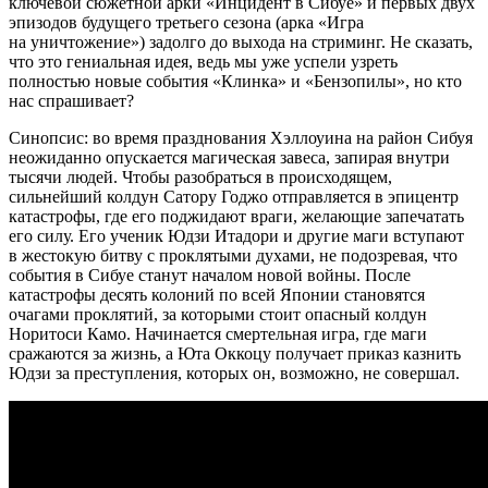
ключевой сюжетной арки «Инцидент в Сибуе» и первых двух
эпизодов будущего третьего сезона (арка «Игра
на уничтожение») задолго до выхода на стриминг. Не сказать,
что это гениальная идея, ведь мы уже успели узреть
полностью новые события «Клинка» и «Бензопилы», но кто
нас спрашивает?
Синопсис: во время празднования Хэллоуина на район Сибуя
неожиданно опускается магическая завеса, запирая внутри
тысячи людей. Чтобы разобраться в происходящем,
сильнейший колдун Сатору Годжо отправляется в эпицентр
катастрофы, где его поджидают враги, желающие запечатать
его силу. Его ученик Юдзи Итадори и другие маги вступают
в жестокую битву с проклятыми духами, не подозревая, что
события в Сибуе станут началом новой войны. После
катастрофы десять колоний по всей Японии становятся
очагами проклятий, за которыми стоит опасный колдун
Норитоси Камо. Начинается смертельная игра, где маги
сражаются за жизнь, а Юта Оккоцу получает приказ казнить
Юдзи за преступления, которых он, возможно, не совершал.