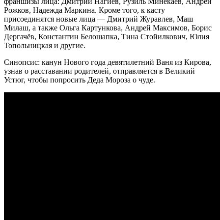
франшизы лица: Дмитрий Нагиев, Рузиль Минекаев, Андрей
Рожков, Надежда Маркина. Кроме того, к касту
присоединятся новые лица — Дмитрий Журавлев, Маш
Милаш, а также Ольга Картункова, Андрей Максимов, Борис
Дергачёв, Константин Белошапка, Тина Стойилкович, Юлия
Топольницкая и другие.
Синопсис: канун Нового года девятилетний Ваня из Кирова,
узнав о расставании родителей, отправляется в Великий
Устюг, чтобы попросить Деда Мороза о чуде.