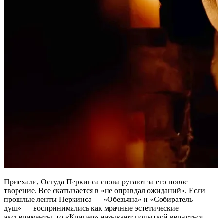
Приехали, Осгуда Перкинса снова ругают за его новое
творение. Все скатывается в «не оправдал ожиданий». Если
прошлые ленты Перкинса — «Обезьяна» и «Собиратель
душ» — воспринимались как мрачные эстетические
эксперименты, то «Крипер» называют попыткой вернуться