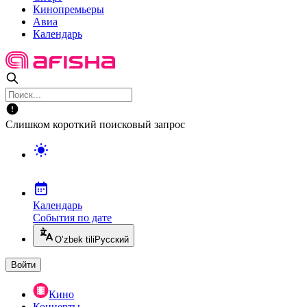
Кинопремьеры
Авиа
Календарь
Слишком короткий поисковый запрос
Календарь
События по дате
O’zbek tili
Русский
Войти
Кино
Концерты