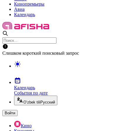
Кинопремьеры
Авиа
Календарь
Слишком короткий поисковый запрос
Календарь
События по дате
O’zbek tili
Русский
Войти
Кино
Концерты