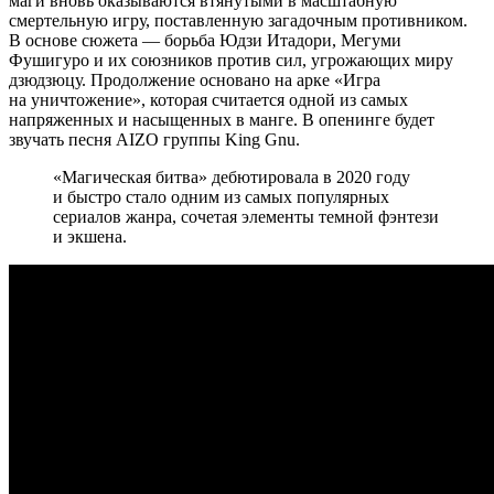
маги вновь оказываются втянутыми в масштабную
смертельную игру, поставленную загадочным противником.
В основе сюжета — борьба Юдзи Итадори, Мегуми
Фушигуро и их союзников против сил, угрожающих миру
дзюдзюцу. Продолжение основано на арке «Игра
на уничтожение», которая считается одной из самых
напряженных и насыщенных в манге. В опенинге будет
звучать песня AIZO группы King Gnu.
«Магическая битва» дебютировала в 2020 году
и быстро стало одним из самых популярных
сериалов жанра, сочетая элементы темной фэнтези
и экшена.