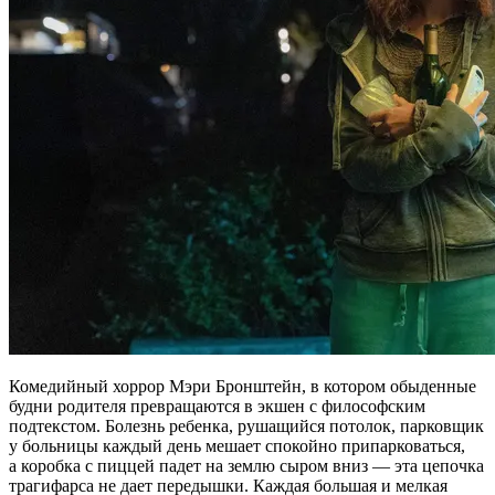
Комедийный хоррор Мэри Бронштейн, в котором обыденные
будни родителя превращаются в экшен с философским
подтекстом. Болезнь ребенка, рушащийся потолок, парковщик
у больницы каждый день мешает спокойно припарковаться,
а коробка с пиццей падет на землю сыром вниз — эта цепочка
трагифарса не дает передышки. Каждая большая и мелкая