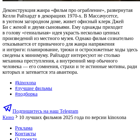
Деконструкция жанра «фильм про ограбление», развернутая
Келли Райхардт в декорациях 1970-х. В Массачусетсе,
в уютном загородном доме, живет офисный клерк Джей
Би с женой и двумя сыновьями. Ему однажды приходит
в голову «гениальная» идея украсть несколько ценных
произведений из местного музея. Однако фильм сознательно
отказывается от привычного для жанра напряжения
и интриги: планирование, трюки и остросюжетные ходы здесь
сведены к минимуму. Райхардт интересуют не столько
механика преступления, а внутренний мир обычного
человека — его сомнения, страхи и те истинные мотивы, ради
которых и затевается эта авантюра.
#
kinoxona
#
лучшие фильмы
#
подборка
Подпишитесь на наш Telegram
Кино
10 лучших фильмов 2025 года по версии kinoxona
Реклама
Контакты
О проекте