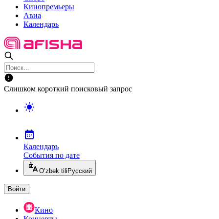
Кинопремьеры
Авиа
Календарь
Слишком короткий поисковый запрос
Календарь
События по дате
O’zbek tili
Русский
Войти
Кино
Концерты