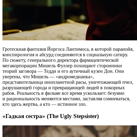
Гротескная фантазия Йоргоса Лантимоса, в которой паранойя,
конспирология и абсурд соединяются в социальную сатиру.
По сюжету, генерального директора фармацевтической
мегакорпорации Мишель Фуллер похищают сторонники
теорий заговора — Тедди и его аутичный кузен Дон. Они
уверены, что Мишель — «андромедианка»,
представительница инопланетной расы, уничтожающей пчел,
разрушающей города и превращающей людей в покорных
рабов. Реальность в фильме все время ускользает: безумие
и рациональность меняются местами, заставляя сомневаться,
кто здесь жертва, а кто — истинное зло.
«Гадкая сестра» (The Ugly Stepsister)