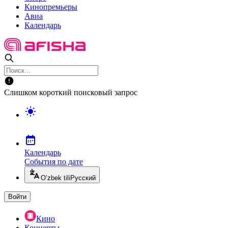
Кинопремьеры
Авиа
Календарь
Слишком короткий поисковый запрос
Календарь
События по дате
O’zbek tili
Русский
Войти
Кино
Концерты