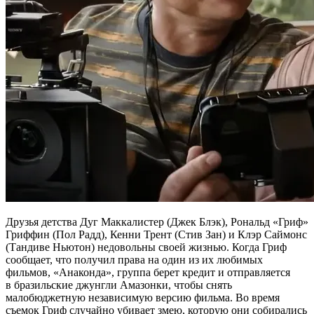
Друзья детства Дуг Маккалистер (Джек Блэк), Рональд «Гриф»
Гриффин (Пол Радд), Кенни Трент (Стив Зан) и Клэр Саймонс
(Тандиве Ньютон) недовольны своей жизнью. Когда Гриф
сообщает, что получил права на один из их любимых
фильмов, «Анаконда», группа берет кредит и отправляется
в бразильские джунгли Амазонки, чтобы снять
малобюджетную независимую версию фильма. Во время
съемок Гриф случайно убивает змею, которую они собирались