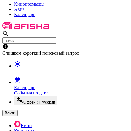
Кинопремьеры
Авиа
Календарь
Слишком короткий поисковый запрос
Календарь
События по дате
O’zbek tili
Русский
Войти
Кино
Концерты