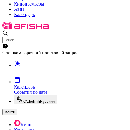
Кинопремьеры
Авиа
Календарь
Слишком короткий поисковый запрос
Календарь
События по дате
O’zbek tili
Русский
Войти
Кино
Концерты