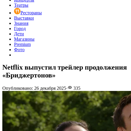
Театры
Рестораны
Выставки
Знания
Город
Дети
Магазины
Premium
Фото
Netflix выпустил трейлер продолжения
«Бриджертонов»
Опубликовано
:
26 декабря 2025
·
335