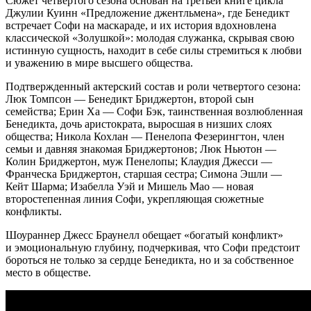
Сюжет четвертого сезона основан на третьей книге цикла
Джулии Куинн «Предложение джентльмена», где Бенедикт
встречает Софи на маскараде, и их история вдохновлена
классической «Золушкой»: молодая служанка, скрывая свою
истинную сущность, находит в себе силы стремиться к любви
и уважению в мире высшего общества.
Подтвержденный актерский состав и роли четвертого сезона:
Люк Томпсон — Бенедикт Бриджертон, второй сын
семейства; Ерин Ха — Софи Бэк, таинственная возлюбленная
Бенедикта, дочь аристократа, выросшая в низших слоях
общества; Никола Кохлан — Пенелопа Фезерингтон, член
семьи и давняя знакомая Бриджертонов; Люк Ньютон —
Колин Бриджертон, муж Пенелопы; Клаудия Джесси —
Франческа Бриджертон, старшая сестра; Симона Эшли —
Кейт Шарма; Изабелла Уэй и Мишель Мао — новая
второстепенная линия Софи, укрепляющая сюжетные
конфликты.
Шоураннер Джесс Браунелл обещает «богатый конфликт»
и эмоциональную глубину, подчеркивая, что Софи предстоит
бороться не только за сердце Бенедикта, но и за собственное
место в обществе.