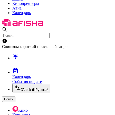
Кинопремьеры
Авиа
Календарь
Слишком короткий поисковый запрос
Календарь
События по дате
O’zbek tili
Русский
Войти
Кино
Концерты