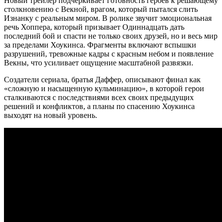
Новый трейлер подчеркивает готовность героев к решающему
столкновению с Векной, врагом, который пытался слить
Изнанку с реальным миром. В ролике звучит эмоциональная
речь Хоппера, который призывает Одиннадцать дать
последний бой и спасти не только своих друзей, но и весь мир
за пределами Хоукинса. Фрагменты включают вспышки
разрушений, тревожные кадры с красным небом и появление
Векны, что усиливает ощущение масштабной развязки.
Создатели сериала, братья Даффер, описывают финал как
«сложную и насыщенную кульминацию», в которой герои
сталкиваются с последствиями всех своих предыдущих
решений и конфликтов, а планы по спасению Хоукинса
выходят на новый уровень.