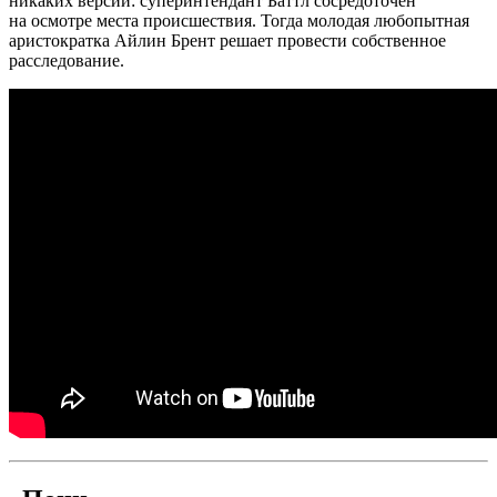
никаких версий: суперинтендант Баттл сосредоточен
на осмотре места происшествия. Тогда молодая любопытная
аристократка Айлин Брент решает провести собственное
расследование.