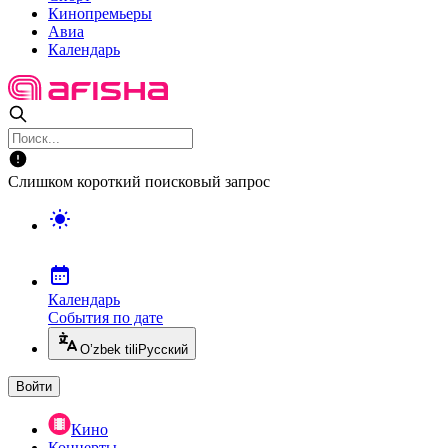
Кинопремьеры
Авиа
Календарь
Слишком короткий поисковый запрос
Календарь
События по дате
O’zbek tili
Русский
Войти
Кино
Концерты