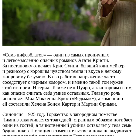
«Семь циферблатов» — один из самых ироничных
и легкомысленно-опасных романов Агаты Кристи.
За постановку отвечает Крис Суини, бывший клипмейкер
и режиссер с хорошим чувством темпа и вкуса к легкому
жанровому безумию. В его работах напряжение часто
соседствует с черным юмором, и именно такой тон нужен
этой истории. И сериал ближе не к Пуаро, а к историям о том,
как опасно считать себя умнее остальных. Главную роль
исполняет Миа Маккенна-Брюс («Ведьмак»), а компанию
ей составили Хелена Бонем Картер и Мартин Фриман.
Синопсис: 1925 год. Торжество в загородном поместье
Чимниз заканчивается трагедией: странным образом погибает
один из гостей, а таинственный убийца оставляет у тела семь
будильников. Полиция в замешательстве и пока не выдвигает