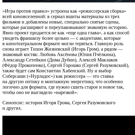
«Игра против правил» устроена как «режиссерская сборка»
всей киновселенной: в сериал вшиты материалы из трех
фильмов и добавлены новые, специально снятые сцены,
которые расширяют и переупаковывают знакомую историю.
Явно проект продается не как «еще одна глава», а как способ
увидеть франшизу более цельно — с акцентами, которые
в кинотеатральном формате могли теряться. Главную роль
снова играет Тихон Жизневский (Игорь Гром), а рядом —
знакомый костяк: Любовь Аксёнова (Юлия Пчёлкина),
Александр Сетейкин (Дима Дубин), Алексей Маклаков
(Фёдор Прокопенко), Сергей Горошко (Сергей Разумовский),
также будет сам Константин Хабенский. Ну и выбор
Соберсаши («Нурладос») как режиссера — это ставка
на другую оптику и монтажную энергетику, что особенно
логично для формата, где нужно сшить старое и новое так,
чтобы оно не выглядело «нарезкой».
Синопсис: история Игоря Грома, Сергея Разумовского
и других.