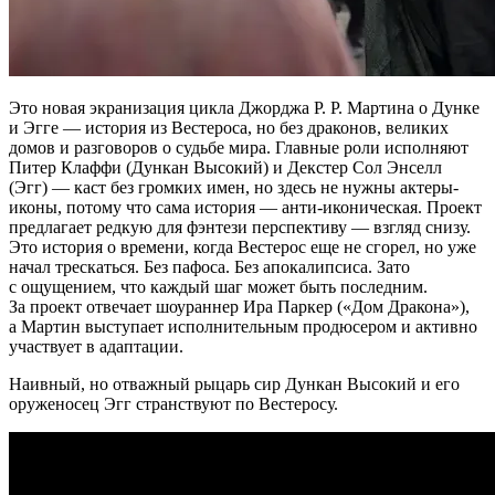
Это новая экранизация цикла Джорджа Р. Р. Мартина о Дунке
и Эгге — история из Вестероса, но без драконов, великих
домов и разговоров о судьбе мира. Главные роли исполняют
Питер Клаффи (Дункан Высокий) и Декстер Сол Энселл
(Эгг) — каст без громких имен, но здесь не нужны актеры-
иконы, потому что сама история — анти-иконическая. Проект
предлагает редкую для фэнтези перспективу — взгляд снизу.
Это история о времени, когда Вестерос еще не сгорел, но уже
начал трескаться. Без пафоса. Без апокалипсиса. Зато
с ощущением, что каждый шаг может быть последним.
За проект отвечает шоураннер Ира Паркер («Дом Дракона»),
а Мартин выступает исполнительным продюсером и активно
участвует в адаптации.
Наивный, но отважный рыцарь сир Дункан Высокий и его
оруженосец Эгг странствуют по Вестеросу.