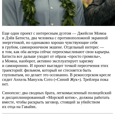
Еще один проект с интересным дуэтом — Джейсон Момоа
и Дэйв Батиста, два человека с противоположной экранной
энергетикой, но одинаково хорошо чувствующие себя
в грубом, самоироничном экшене. Отдельный интерес —
в том, как оба актера сейчас переосмысливают свои карьеры.
Батиста все дальше уходит от образа «просто громилы»,
а Момоа, наоборот, активно эксплуатирует харизму
и самоиронию. И проект выглядит точкой пересечения этих
траекторий: фильмом, который не стесняется быть
глуповатым, но делает это осознанно. В режиссерском кресле
сидит Анхель Мануэль Сото («Синий Жук»). Трейлера пока
нет.
Синопсис: два сводных брата, легкомысленный полицейский
и дисциплинированный «Морской котик», должны работать
вместе, чтобы раскрыть заговор, стоящий за убийством
их отца на Гавайях.