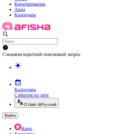
Кинопремьеры
Авиа
Календарь
Слишком короткий поисковый запрос
Календарь
События по дате
O’zbek tili
Русский
Войти
Кино
Концерты