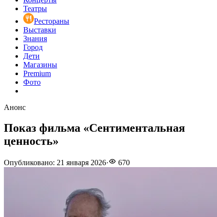
Театры
Рестораны
Выставки
Знания
Город
Дети
Магазины
Premium
Фото
Анонс
Показ фильма «Сентиментальная
ценность»
Опубликовано
:
21 января 2026
·
670