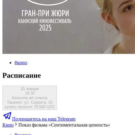
#
кино
Расписание
31 января
19:30
kinoxona art cinema
Ташкент, ул. Сократа, 10
купить билет
от 70 000 UZS
Подпишитесь на наш Telegram
Кино
Показ фильма «Сентиментальная ценность»