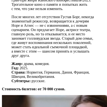
Гран-при жюри Каннского кинофестиваля-2025.
Трогательное кино о памяти и попытках жить
с тем, что уже нельзя изменить.
После многих лет отсутствия Густав Борг, некогда
знаменитый режиссер, возвращается к дочерям
Норе и Агнес — не с извинениями, а с новым
сценарием. Он предлагает Норе, актрисе театра,
главную роль, но та отказывается, и ее место
занимает голливудская звезда. Старый дом семьи,
где живут воспоминания нескольких поколений,
может стать идеальной съемочной площадкой,
а вместе с этим — шансом принять и услышать
друг друга.
Жанр:
драма, комедия.
Год:
2025.
Страна:
Норвегия, Германия, Дания, Франция,
Швеция, Великобритания.
Субтитры:
русские.
Стоимость билетов: от 70 000 сумов.