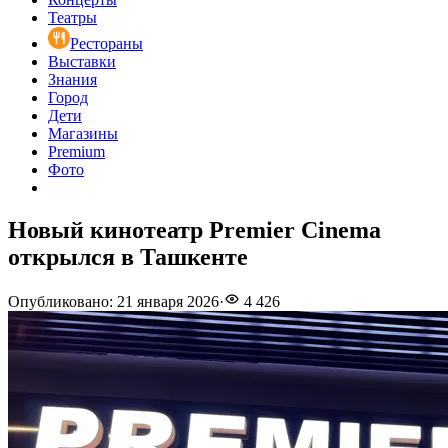
Театры
Рестораны
Выставки
Знания
Город
Дети
Магазины
Premium
Фото
Новый кинотеатр Premier Cinema
открылся в Ташкенте
Опубликовано
:
21 января 2026
·
4 426