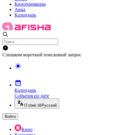
Кинопремьеры
Авиа
Календарь
Слишком короткий поисковый запрос
Календарь
События по дате
O’zbek tili
Русский
Войти
Кино
Концерты