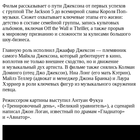
Фильм рассказывает о пути Джексона от первых успехов
с группой The Jackson 5 до всемирной славы Короля Поп-
музыки. Сюжет охватывает ключевые этапы его жизни:
детство в составе семейной группы, запись культовых
альбомов, включая Off the Wall и Thriller, а также прорыв
к мировому признанию и сложности за кулисами большого
шоу-бизнеса.
Главную роль исполнил Джаафар Джексон — племянник
самого Майкла Джексона, который дебютирует в кино,
воплотив не только внешнее сходство, но и движение
и музыкальный дух артиста. В фильме также снялись Колман
Доминго (отец Джо Джексон), Ниа Лонг (его мать Кэтрин),
Майлз Теллер (адвокат и менеджер Джона Бранка) и Лаура
Хэрриер в роли ключевых фигур из музыкального окружения
певца.
Режиссером картины выступил Антуан Фукуа
(«Тренировочный день», «Великий уравнитель»), а сценарий
написал Джон Логан, известный по драмам «Гладиатор»
и «Авиатор».