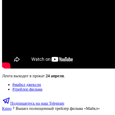
Лента выходит в прокат
24 апреля
.
#
майкл джексон
#
трейлер фильма
Подпишитесь на наш Telegram
Кино
Вышел полноценный трейлер фильма «Майкл»