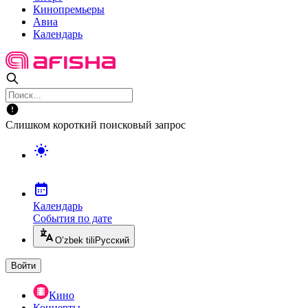
Кинопремьеры
Авиа
Календарь
Слишком короткий поисковый запрос
Календарь
События по дате
O’zbek tili
Русский
Войти
Кино
Концерты