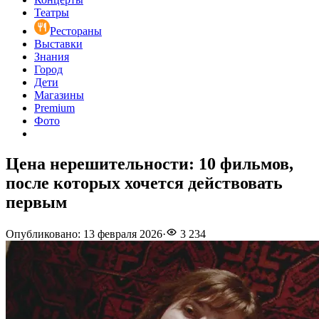
Театры
Рестораны
Выставки
Знания
Город
Дети
Магазины
Premium
Фото
Цена нерешительности: 10 фильмов,
после которых хочется действовать
первым
Опубликовано
:
13 февраля 2026
·
3 234