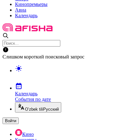
Кинопремьеры
Авиа
Календарь
Слишком короткий поисковый запрос
Календарь
События по дате
O’zbek tili
Русский
Войти
Кино
Концерты