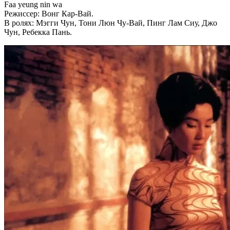
Faa yeung nin wa
Режиссер: Вонг Кар-Вай.
В ролях: Мэгги Чун, Тони Люн Чу-Вай, Пинг Лам Сиу, Джо
Чун, Ребекка Пань.